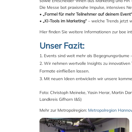
sowie Entscheider*innen aus Marketing und HR – 
Die Messe bot praxisnahe Impulse, intensives Ne
•
„Formel für mehr Teilnehmer auf deinem Event
•
„KI‑Tools im Marketing“
– welche Trends jetzt wi
Hier finden Sie weitere Informationen zur boe in
Unser Fazit:
Events sind weit mehr als Begegnungsräume –
Wir nehmen wertvolle Insights zu innovativen T
Formate einfließen lassen.
Mit neuen Ideen entwickeln wir unsere kommen
Foto: Christoph Meineke, Yasin Herar, Martin Dan
Landkreis Gifhorn I&S)
Mehr zur Metropolregion:
Metropolregion Hanno