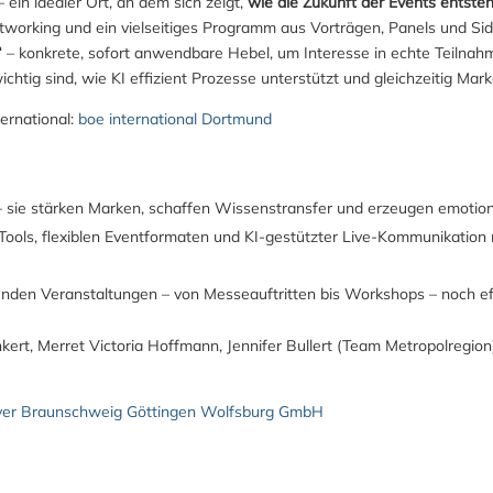
ein idealer Ort, an dem sich zeigt,
wie die Zukunft der Events entsteh
tworking und ein vielseitiges Programm aus Vorträgen, Panels und Side
“
– konkrete, sofort anwendbare Hebel, um Interesse in echte Teilnah
chtig sind, wie KI effizient Prozesse unterstützt und gleichzeitig Marke
ternational:
boe international Dortmund
 sie stärken Marken, schaffen Wissenstransfer und erzeugen emotion
ools, flexiblen Eventformaten und KI‑gestützter Live‑Kommunikation mi
den Veranstaltungen – von Messeauftritten bis Workshops – noch effiz
kert, Merret Victoria Hoffmann, Jennifer Bullert (Team Metropolregio
ver Braunschweig Göttingen Wolfsburg GmbH